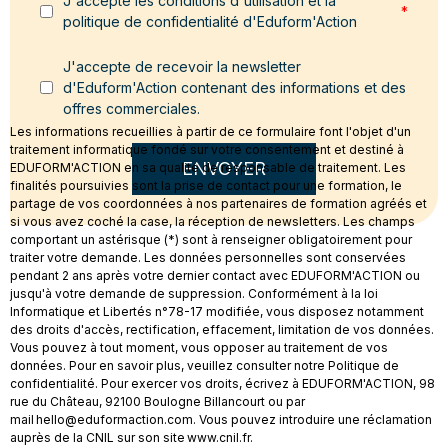
J'accepte les conditions d'utilisation et la
*
politique de confidentialité d'Eduform'Action
J'accepte de recevoir la newsletter
d'Eduform'Action contenant des informations et des
offres commerciales.
Les informations recueillies à partir de ce formulaire font l'objet d'un
traitement informatique fondé sur votre consentement et destiné à
ENVOYER
EDUFORM'ACTION en sa qualité de responsable de traitement. Les
finalités poursuivies sont la prise de contact pour une formation, le
partage de vos coordonnées à nos partenaires de formation agréés et
si vous avez coché la case, la réception de newsletters. Les champs
comportant un astérisque (*) sont à renseigner obligatoirement pour
traiter votre demande. Les données personnelles sont conservées
pendant 2 ans après votre dernier contact avec EDUFORM'ACTION ou
jusqu'à votre demande de suppression. Conformément à la loi
Informatique et Libertés n°78-17 modifiée, vous disposez notamment
des droits d'accès, rectification, effacement, limitation de vos données.
Vous pouvez à tout moment, vous opposer au traitement de vos
données. Pour en savoir plus, veuillez consulter notre Politique de
confidentialité. Pour exercer vos droits, écrivez à EDUFORM'ACTION, 98
rue du Château, 92100 Boulogne Billancourt ou par
mail hello@eduformaction.com. Vous pouvez introduire une réclamation
auprès de la CNIL sur son site www.cnil.fr.