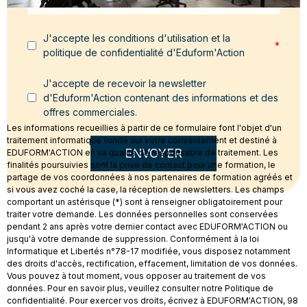
J'accepte les conditions d'utilisation et la
*
politique de confidentialité d'Eduform'Action
J'accepte de recevoir la newsletter
d'Eduform'Action contenant des informations et des
offres commerciales.
Les informations recueillies à partir de ce formulaire font l'objet d'un
traitement informatique fondé sur votre consentement et destiné à
ENVOYER
EDUFORM'ACTION en sa qualité de responsable de traitement. Les
finalités poursuivies sont la prise de contact pour une formation, le
partage de vos coordonnées à nos partenaires de formation agréés et
si vous avez coché la case, la réception de newsletters. Les champs
comportant un astérisque (*) sont à renseigner obligatoirement pour
traiter votre demande. Les données personnelles sont conservées
pendant 2 ans après votre dernier contact avec EDUFORM'ACTION ou
jusqu'à votre demande de suppression. Conformément à la loi
Informatique et Libertés n°78-17 modifiée, vous disposez notamment
des droits d'accès, rectification, effacement, limitation de vos données.
Vous pouvez à tout moment, vous opposer au traitement de vos
données. Pour en savoir plus, veuillez consulter notre Politique de
confidentialité. Pour exercer vos droits, écrivez à EDUFORM'ACTION, 98