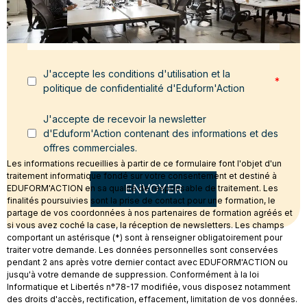
Message
*
J'accepte les conditions d'utilisation et la
*
politique de confidentialité d'Eduform'Action
J'accepte de recevoir la newsletter
d'Eduform'Action contenant des informations et des
offres commerciales.
Les informations recueillies à partir de ce formulaire font l'objet d'un
traitement informatique fondé sur votre consentement et destiné à
ENVOYER
EDUFORM'ACTION en sa qualité de responsable de traitement. Les
finalités poursuivies sont la prise de contact pour une formation, le
partage de vos coordonnées à nos partenaires de formation agréés et
si vous avez coché la case, la réception de newsletters. Les champs
comportant un astérisque (*) sont à renseigner obligatoirement pour
traiter votre demande. Les données personnelles sont conservées
pendant 2 ans après votre dernier contact avec EDUFORM'ACTION ou
jusqu'à votre demande de suppression. Conformément à la loi
Informatique et Libertés n°78-17 modifiée, vous disposez notamment
des droits d'accès, rectification, effacement, limitation de vos données.