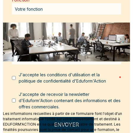
Email
*
Message
*
J'accepte les conditions d'utilisation et la
*
politique de confidentialité d'Eduform'Action
J'accepte de recevoir la newsletter
d'Eduform'Action contenant des informations et des
offres commerciales.
Les informations recueillies à partir de ce formulaire font l'objet d'un
traitement informatique fondé sur votre consentement et destiné à
ENVOYER
EDUFORM'ACTION en sa qualité de responsable de traitement. Les
finalités poursuivies sont la prise de contact pour une formation, le