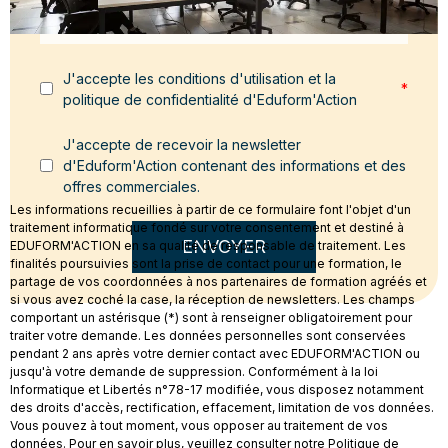
J'accepte les conditions d'utilisation et la
*
politique de confidentialité d'Eduform'Action
J'accepte de recevoir la newsletter
d'Eduform'Action contenant des informations et des
offres commerciales.
Les informations recueillies à partir de ce formulaire font l'objet d'un
traitement informatique fondé sur votre consentement et destiné à
ENVOYER
EDUFORM'ACTION en sa qualité de responsable de traitement. Les
finalités poursuivies sont la prise de contact pour une formation, le
partage de vos coordonnées à nos partenaires de formation agréés et
si vous avez coché la case, la réception de newsletters. Les champs
comportant un astérisque (*) sont à renseigner obligatoirement pour
traiter votre demande. Les données personnelles sont conservées
pendant 2 ans après votre dernier contact avec EDUFORM'ACTION ou
jusqu'à votre demande de suppression. Conformément à la loi
Informatique et Libertés n°78-17 modifiée, vous disposez notamment
des droits d'accès, rectification, effacement, limitation de vos données.
Vous pouvez à tout moment, vous opposer au traitement de vos
données. Pour en savoir plus, veuillez consulter notre Politique de