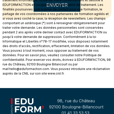
traitement informatique fondé sur votre consentement et destiné à
ENVOYER
EDUFORM'ACTION en sa qualité de responsable de traitement. Les
finalités poursuivies sont la prise de contact pour une formation, le
partage de vos coordonnées à nos partenaires de formation agréés et
si vous avez coché la case, la réception de newsletters. Les champs
comportant un astérisque (*) sont à renseigner obligatoirement pour
traiter votre demande. Les données personnelles sont conservées
pendant 2 ans après votre dernier contact avec EDUFORM'ACTION ou
jusqu'à votre demande de suppression. Conformément à la loi
Informatique et Libertés n°78-17 modifiée, vous disposez notamment
des droits d'accès, rectification, effacement, limitation de vos données.
Vous pouvez à tout moment, vous opposer au traitement de vos
données. Pour en savoir plus, veuillez consulter notre Politique de
confidentialité. Pour exercer vos droits, écrivez à EDUFORM'ACTION, 98
rue du Château, 92100 Boulogne Billancourt ou par
mail hello@eduformaction.com. Vous pouvez introduire une réclamation
auprès de la CNIL sur son site www.cnil.fr.
98, rue du Château
92100 Boulogne-Billancourt
01 41 33 53 53