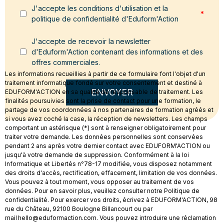
J'accepte les conditions d'utilisation et la
*
politique de confidentialité d'Eduform'Action
J'accepte de recevoir la newsletter
d'Eduform'Action contenant des informations et des
offres commerciales.
Les informations recueillies à partir de ce formulaire font l'objet d'un
traitement informatique fondé sur votre consentement et destiné à
ENVOYER
EDUFORM'ACTION en sa qualité de responsable de traitement. Les
finalités poursuivies sont la prise de contact pour une formation, le
partage de vos coordonnées à nos partenaires de formation agréés et
si vous avez coché la case, la réception de newsletters. Les champs
comportant un astérisque (*) sont à renseigner obligatoirement pour
traiter votre demande. Les données personnelles sont conservées
pendant 2 ans après votre dernier contact avec EDUFORM'ACTION ou
jusqu'à votre demande de suppression. Conformément à la loi
Informatique et Libertés n°78-17 modifiée, vous disposez notamment
des droits d'accès, rectification, effacement, limitation de vos données.
Vous pouvez à tout moment, vous opposer au traitement de vos
données. Pour en savoir plus, veuillez consulter notre Politique de
confidentialité. Pour exercer vos droits, écrivez à EDUFORM'ACTION, 98
rue du Château, 92100 Boulogne Billancourt ou par
mail hello@eduformaction.com. Vous pouvez introduire une réclamation