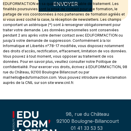
ENVOYER
EDUFORM'ACTION en sa qualité de responsable de traitement. Les
finalités poursuivies sont la prise de contact pour une formation, le
partage de vos coordonnées à nos partenaires de formation agréés et
si vous avez coché la case, la réception de newsletters. Les champs
comportant un astérisque (*) sont à renseigner obligatoirement pour
traiter votre demande. Les données personnelles sont conservées
pendant 2 ans après votre dernier contact avec EDUFORM'ACTION ou
jusqu'à votre demande de suppression. Conformément à la loi
Informatique et Libertés n°78-17 modifiée, vous disposez notamment
des droits d'accès, rectification, effacement, limitation de vos données.
Vous pouvez à tout moment, vous opposer au traitement de vos
données. Pour en savoir plus, veuillez consulter notre Politique de
confidentialité. Pour exercer vos droits, écrivez à EDUFORM'ACTION, 98
rue du Château, 92100 Boulogne Billancourt ou par
mail hello@eduformaction.com. Vous pouvez introduire une réclamation
auprès de la CNIL sur son site www.cnil.fr.
98, rue du Château
92100 Boulogne-Billancourt
01 41 33 53 53