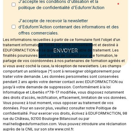
J'accepte les conditions d'utilisation et la
*
politique de confidentialité d'Eduform'Action
J'accepte de recevoir la newsletter
d'Eduform'Action contenant des informations et des
offres commerciales.
Les informations recueillies à partir de ce formulaire font l'objet d'un
traitement informatique fondé sur votre consentement et destiné à
ENVOYER
EDUFORM'ACTION en sa qualité de responsable de traitement. Les
finalités poursuivies sont la prise de contact pour une formation, le
partage de vos coordonnées à nos partenaires de formation agréés et
si vous avez coché la case, la réception de newsletters. Les champs
comportant un astérisque (*) sont à renseigner obligatoirement pour
traiter votre demande. Les données personnelles sont conservées
pendant 2 ans après votre dernier contact avec EDUFORM'ACTION ou
jusqu'à votre demande de suppression. Conformément à la loi
Informatique et Libertés n°78-17 modifiée, vous disposez notamment
des droits d'accès, rectification, effacement, limitation de vos données.
Vous pouvez à tout moment, vous opposer au traitement de vos
données. Pour en savoir plus, veuillez consulter notre Politique de
confidentialité. Pour exercer vos droits, écrivez à EDUFORM'ACTION, 98
rue du Château, 92100 Boulogne Billancourt ou par
mail hello@eduformaction.com. Vous pouvez introduire une réclamation
auprès de la CNIL sur son site www.cnil.fr.