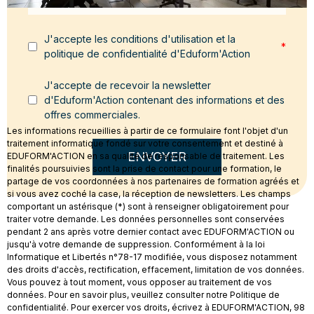
J'accepte les conditions d'utilisation et la
*
politique de confidentialité d'Eduform'Action
J'accepte de recevoir la newsletter
d'Eduform'Action contenant des informations et des
offres commerciales.
Les informations recueillies à partir de ce formulaire font l'objet d'un
traitement informatique fondé sur votre consentement et destiné à
ENVOYER
EDUFORM'ACTION en sa qualité de responsable de traitement. Les
finalités poursuivies sont la prise de contact pour une formation, le
partage de vos coordonnées à nos partenaires de formation agréés et
si vous avez coché la case, la réception de newsletters. Les champs
comportant un astérisque (*) sont à renseigner obligatoirement pour
traiter votre demande. Les données personnelles sont conservées
pendant 2 ans après votre dernier contact avec EDUFORM'ACTION ou
jusqu'à votre demande de suppression. Conformément à la loi
Informatique et Libertés n°78-17 modifiée, vous disposez notamment
des droits d'accès, rectification, effacement, limitation de vos données.
Vous pouvez à tout moment, vous opposer au traitement de vos
données. Pour en savoir plus, veuillez consulter notre Politique de
confidentialité. Pour exercer vos droits, écrivez à EDUFORM'ACTION, 98