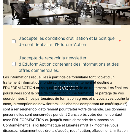
Message
*
J'accepte les conditions d'utilisation et la politique
*
de confidentialité d'Eduform'Action
J'accepte de recevoir la newsletter
d'Eduform'Action contenant des informations et des
offres commerciales.
Les informations recueillies à partir de ce formulaire font l'objet d'un
traitement informatique fondé sur votre consentement et destiné à
ENVOYER
EDUFORM'ACTION en sa qualité de responsable de traitement. Les finalités
poursuivies sont la prise de contact pour une formation, le partage de vos
coordonnées à nos partenaires de formation agréés et si vous avez coché la
case, la réception de newsletters. Les champs comportant un astérisque (*)
sont à renseigner obligatoirement pour traiter votre demande. Les données
personnelles sont conservées pendant 2 ans après votre dernier contact
avec EDUFORM'ACTION ou jusqu'à votre demande de suppression.
Conformément à la loi Informatique et Libertés n°78-17 modifiée, vous
disposez notamment des droits d'accès, rectification, effacement, limitation