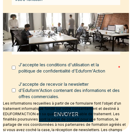
Email
*
Message
*
J'accepte les conditions d'utilisation et la
*
politique de confidentialité d'Eduform'Action
J'accepte de recevoir la newsletter
d'Eduform'Action contenant des informations et des
offres commerciales.
Les informations recueillies à partir de ce formulaire font l'objet d'un
traitement informatique fondé sur votre consentement et destiné à
ENVOYER
EDUFORM'ACTION en sa qualité de responsable de traitement. Les
finalités poursuivies sont la prise de contact pour une formation, le
partage de vos coordonnées à nos partenaires de formation agréés et
si vous avez coché la case, la réception de newsletters. Les champs