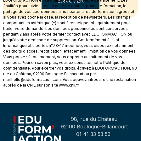
ENVOYER
EDUFORM'ACTION en sa qualité de responsable de traitement. Les
finalités poursuivies sont la prise de contact pour une formation, le
partage de vos coordonnées à nos partenaires de formation agréés et
si vous avez coché la case, la réception de newsletters. Les champs
comportant un astérisque (*) sont à renseigner obligatoirement pour
traiter votre demande. Les données personnelles sont conservées
pendant 2 ans après votre dernier contact avec EDUFORM'ACTION ou
jusqu'à votre demande de suppression. Conformément à la loi
Informatique et Libertés n°78-17 modifiée, vous disposez notamment
des droits d'accès, rectification, effacement, limitation de vos données.
Vous pouvez à tout moment, vous opposer au traitement de vos
données. Pour en savoir plus, veuillez consulter notre Politique de
confidentialité. Pour exercer vos droits, écrivez à EDUFORM'ACTION, 98
rue du Château, 92100 Boulogne Billancourt ou par
mail hello@eduformaction.com. Vous pouvez introduire une réclamation
auprès de la CNIL sur son site www.cnil.fr.
98, rue du Château
92100 Boulogne-Billancourt
01 41 33 53 53