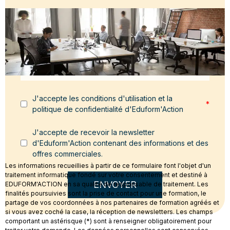
Email
*
Message
*
J'accepte les conditions d'utilisation et la
*
politique de confidentialité d'Eduform'Action
J'accepte de recevoir la newsletter
d'Eduform'Action contenant des informations et des
offres commerciales.
Les informations recueillies à partir de ce formulaire font l'objet d'un
traitement informatique fondé sur votre consentement et destiné à
ENVOYER
EDUFORM'ACTION en sa qualité de responsable de traitement. Les
finalités poursuivies sont la prise de contact pour une formation, le
partage de vos coordonnées à nos partenaires de formation agréés et
si vous avez coché la case, la réception de newsletters. Les champs
comportant un astérisque (*) sont à renseigner obligatoirement pour