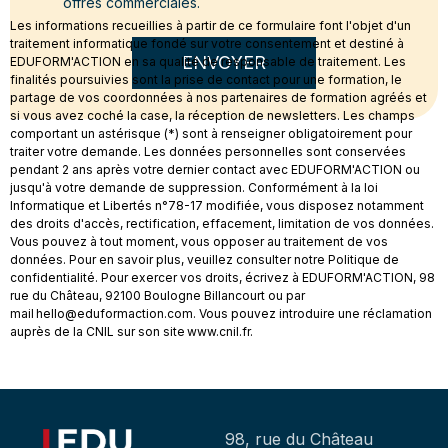
offres commerciales.
Les informations recueillies à partir de ce formulaire font l'objet d'un
traitement informatique fondé sur votre consentement et destiné à
ENVOYER
EDUFORM'ACTION en sa qualité de responsable de traitement. Les
finalités poursuivies sont la prise de contact pour une formation, le
partage de vos coordonnées à nos partenaires de formation agréés et
si vous avez coché la case, la réception de newsletters. Les champs
comportant un astérisque (*) sont à renseigner obligatoirement pour
traiter votre demande. Les données personnelles sont conservées
pendant 2 ans après votre dernier contact avec EDUFORM'ACTION ou
jusqu'à votre demande de suppression. Conformément à la loi
Informatique et Libertés n°78-17 modifiée, vous disposez notamment
des droits d'accès, rectification, effacement, limitation de vos données.
Vous pouvez à tout moment, vous opposer au traitement de vos
données. Pour en savoir plus, veuillez consulter notre Politique de
confidentialité. Pour exercer vos droits, écrivez à EDUFORM'ACTION, 98
rue du Château, 92100 Boulogne Billancourt ou par
mail hello@eduformaction.com. Vous pouvez introduire une réclamation
auprès de la CNIL sur son site www.cnil.fr.
98, rue du Château