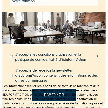
Email
*
Message
*
J'accepte les conditions d'utilisation et la
*
politique de confidentialité d'Eduform'Action
J'accepte de recevoir la newsletter
d'Eduform'Action contenant des informations et des
offres commerciales.
Les informations recueillies à partir de ce formulaire font l'objet d'un
traitement informatique fondé sur votre consentement et destiné à
ENVOYER
EDUFORM'ACTION en sa qualité de responsable de traitement. Les
finalités poursuivies sont la prise de contact pour une formation, le
partage de vos coordonnées à nos partenaires de formation agréés et
si vous avez coché la case, la réception de newsletters. Les champs