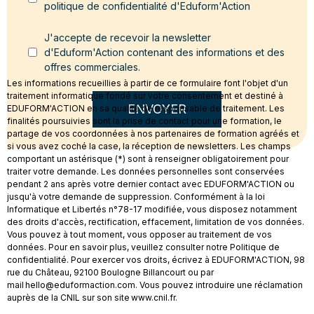
politique de confidentialité d'Eduform'Action
J'accepte de recevoir la newsletter
d'Eduform'Action contenant des informations et des
offres commerciales.
Les informations recueillies à partir de ce formulaire font l'objet d'un
traitement informatique fondé sur votre consentement et destiné à
ENVOYER
EDUFORM'ACTION en sa qualité de responsable de traitement. Les
finalités poursuivies sont la prise de contact pour une formation, le
partage de vos coordonnées à nos partenaires de formation agréés et
si vous avez coché la case, la réception de newsletters. Les champs
comportant un astérisque (*) sont à renseigner obligatoirement pour
traiter votre demande. Les données personnelles sont conservées
pendant 2 ans après votre dernier contact avec EDUFORM'ACTION ou
jusqu'à votre demande de suppression. Conformément à la loi
Informatique et Libertés n°78-17 modifiée, vous disposez notamment
des droits d'accès, rectification, effacement, limitation de vos données.
Vous pouvez à tout moment, vous opposer au traitement de vos
données. Pour en savoir plus, veuillez consulter notre Politique de
confidentialité. Pour exercer vos droits, écrivez à EDUFORM'ACTION, 98
rue du Château, 92100 Boulogne Billancourt ou par
mail hello@eduformaction.com. Vous pouvez introduire une réclamation
auprès de la CNIL sur son site www.cnil.fr.