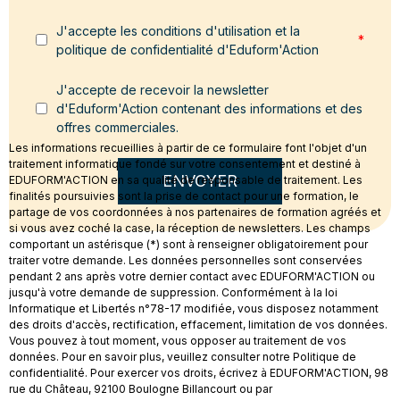
J'accepte les conditions d'utilisation et la
*
politique de confidentialité d'Eduform'Action
J'accepte de recevoir la newsletter
d'Eduform'Action contenant des informations et des
offres commerciales.
Les informations recueillies à partir de ce formulaire font l'objet d'un
traitement informatique fondé sur votre consentement et destiné à
ENVOYER
EDUFORM'ACTION en sa qualité de responsable de traitement. Les
finalités poursuivies sont la prise de contact pour une formation, le
partage de vos coordonnées à nos partenaires de formation agréés et
si vous avez coché la case, la réception de newsletters. Les champs
comportant un astérisque (*) sont à renseigner obligatoirement pour
traiter votre demande. Les données personnelles sont conservées
pendant 2 ans après votre dernier contact avec EDUFORM'ACTION ou
jusqu'à votre demande de suppression. Conformément à la loi
Informatique et Libertés n°78-17 modifiée, vous disposez notamment
des droits d'accès, rectification, effacement, limitation de vos données.
Vous pouvez à tout moment, vous opposer au traitement de vos
données. Pour en savoir plus, veuillez consulter notre Politique de
confidentialité. Pour exercer vos droits, écrivez à EDUFORM'ACTION, 98
rue du Château, 92100 Boulogne Billancourt ou par